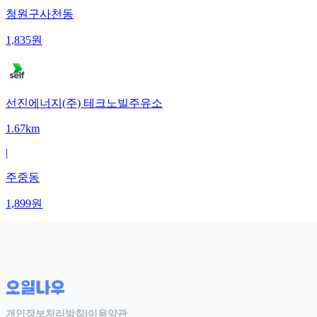
청원구사천동
1,835
원
선진에너지(주) 테크노빌주유소
1.67km
|
주중동
1,899
원
개인정보처리방침
|
이용약관