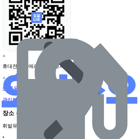
휴대전화 카메라로 찍어보세요
이 주유소의 사장님이신가요?
관리하기
장소 근처 주유소
휘발유
•