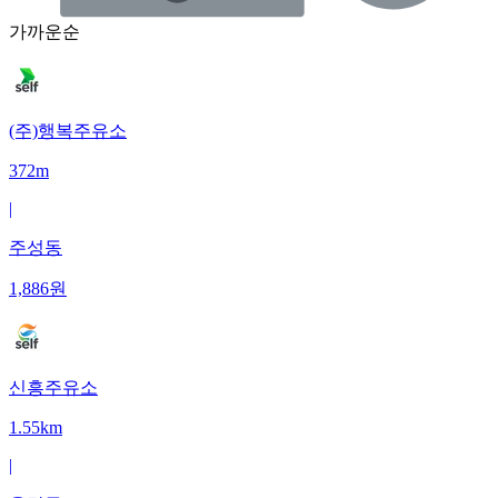
가까운순
(주)행복주유소
372m
|
주성동
1,886
원
신흥주유소
1.55km
|