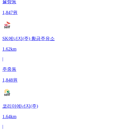
율량동
1,847
원
SK에너지(주) 황금주유소
1.62km
|
주중동
1,848
원
코리아에너지(주)
1.64km
|