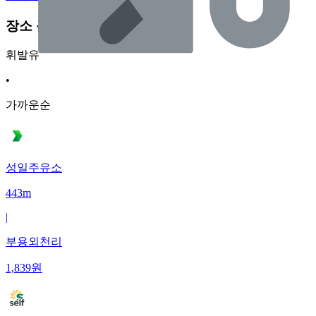
장소 근처 주유소
휘발유
•
가까운순
성일주유소
443m
|
부용외천리
1,839
원