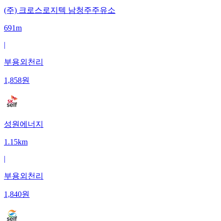
(주) 크로스로지텍 남청주주유소
691m
|
부용외천리
1,858
원
성원에너지
1.15km
|
부용외천리
1,840
원