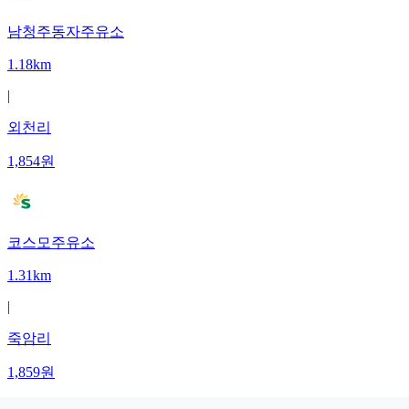
남청주동자주유소
1.18km
|
외천리
1,854
원
코스모주유소
1.31km
|
죽암리
1,859
원