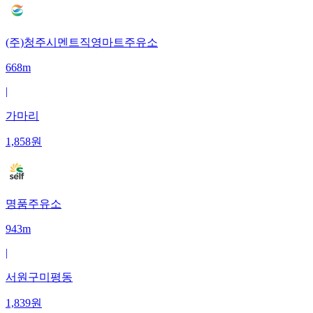
(주)청주시멘트직영마트주유소
668m
|
가마리
1,858
원
명품주유소
943m
|
서원구미평동
1,839
원