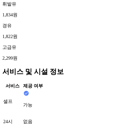
휘발유
1,834원
경유
1,822원
고급유
2,299원
서비스 및 시설 정보
서비스
제공 여부
셀프
가능
24시
없음