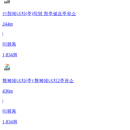
신창에너지(주)직영 청주셀프주유소
244m
|
미평동
1,834
원
행복에너지(주) 행복에너지2주유소
436m
|
미평동
1,834
원