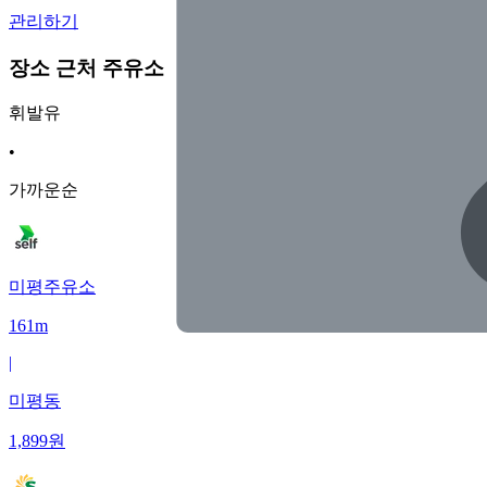
관리하기
장소 근처 주유소
휘발유
•
가까운순
미평주유소
161m
|
미평동
1,899
원