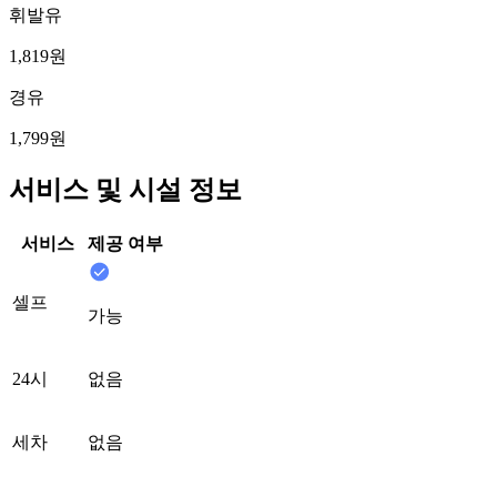
휘발유
1,819원
경유
1,799원
서비스 및 시설 정보
서비스
제공 여부
셀프
가능
24시
없음
세차
없음