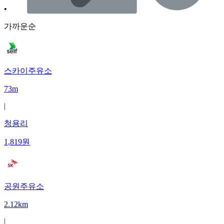
•
가까운순
스카이주유소
73m
|
청용리
1,819
원
공원주유소
2.12km
|