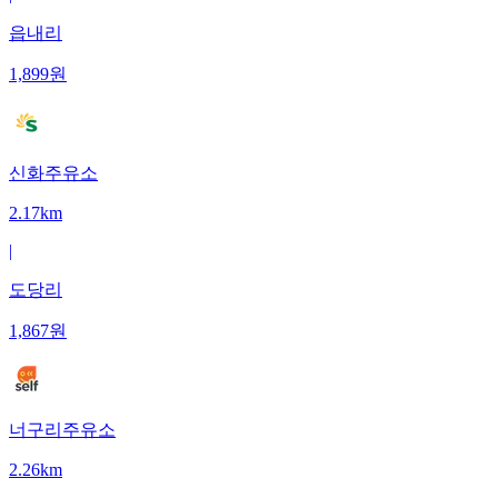
읍내리
1,899
원
신화주유소
2.17km
|
도당리
1,867
원
너구리주유소
2.26km