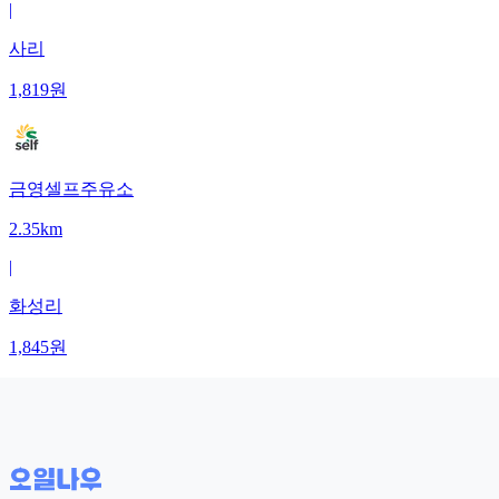
|
사리
1,819
원
금영셀프주유소
2.35km
|
화성리
1,845
원