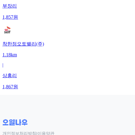
부장리
1,857
원
착한점오토밸리(주)
1.18km
|
상홍리
1,867
원
개인정보처리방침
|
이용약관