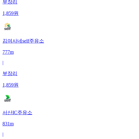
부장리
1,859
원
김여사네self주유소
777m
|
부장리
1,859
원
서산IC주유소
831m
|