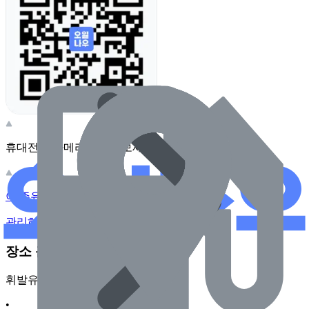
휴대전화 카메라로 찍어보세요
이 주유소의 사장님이신가요?
관리하기
장소 근처 주유소
휘발유
•