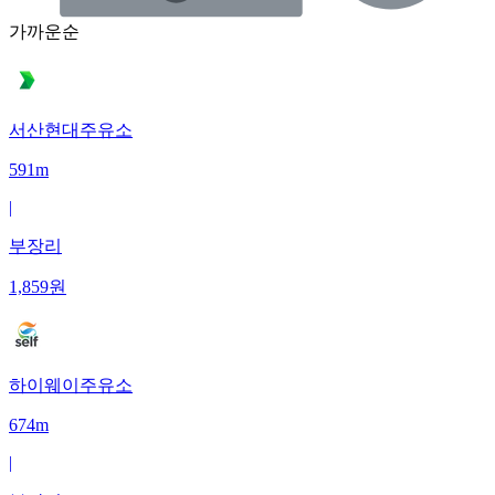
가까운순
서산현대주유소
591m
|
부장리
1,859
원
하이웨이주유소
674m
|