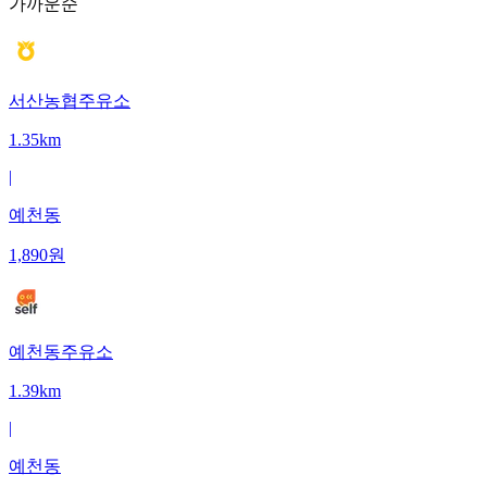
가까운순
서산농협주유소
1.35km
|
예천동
1,890
원
예천동주유소
1.39km
|
예천동