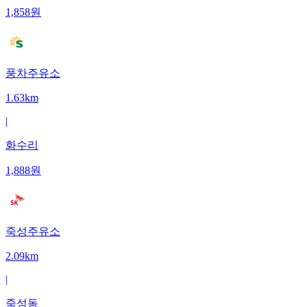
1,858
원
풍차주유소
1.63km
|
화수리
1,888
원
죽성주유소
2.09km
|
죽성동