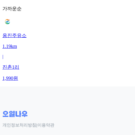
가까운순
옹진주유소
1.19km
|
진촌1리
1,990
원
개인정보처리방침
|
이용약관