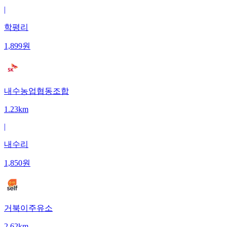
|
학평리
1,899
원
내수농업협동조합
1.23km
|
내수리
1,850
원
거북이주유소
2.62km