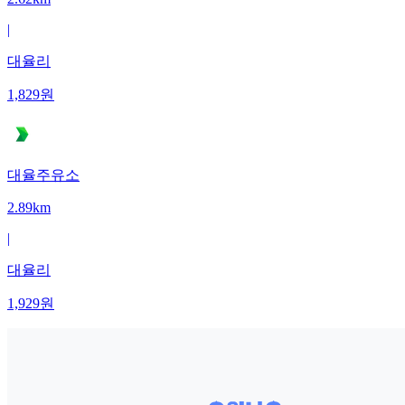
|
대율리
1,829
원
대율주유소
2.89km
|
대율리
1,929
원