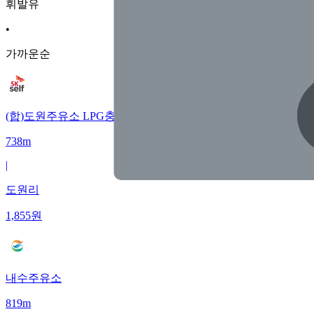
휘발유
•
가까운순
(합)도원주유소 LPG충전소 수소충전소
738m
|
도원리
1,855
원
내수주유소
819m