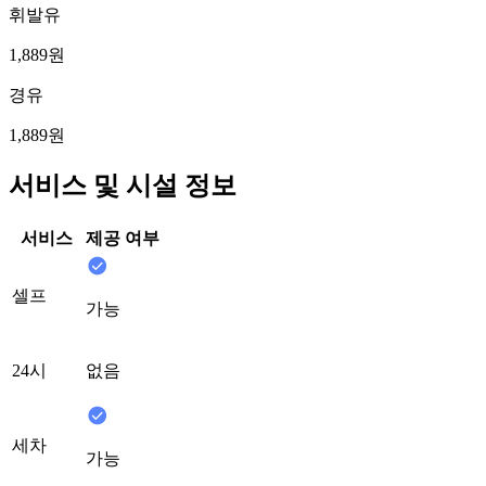
휘발유
1,889원
경유
1,889원
서비스 및 시설 정보
서비스
제공 여부
셀프
가능
24시
없음
세차
가능