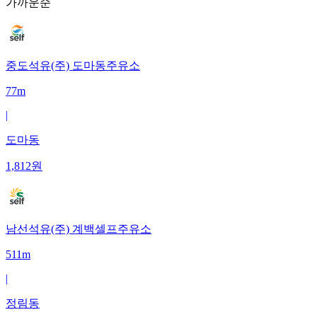
가까운순
중도석유(주) 도마동주유소
77m
|
도마동
1,812
원
남선석유(주) 계백셀프주유소
511m
|
정림동