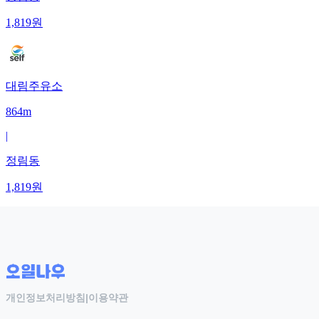
1,819
원
대림주유소
864m
|
정림동
1,819
원
개인정보처리방침
|
이용약관