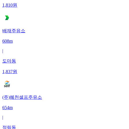
1,810
원
배재주유소
608m
|
도마동
1,837
원
(주)혜천셀프주유소
654m
|
정림동