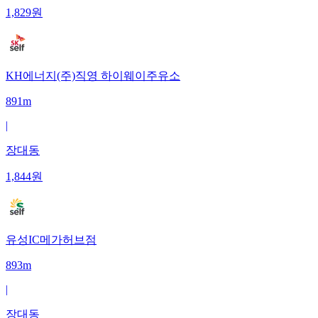
1,829
원
KH에너지(주)직영 하이웨이주유소
891m
|
장대동
1,844
원
유성IC메가허브점
893m
|
장대동