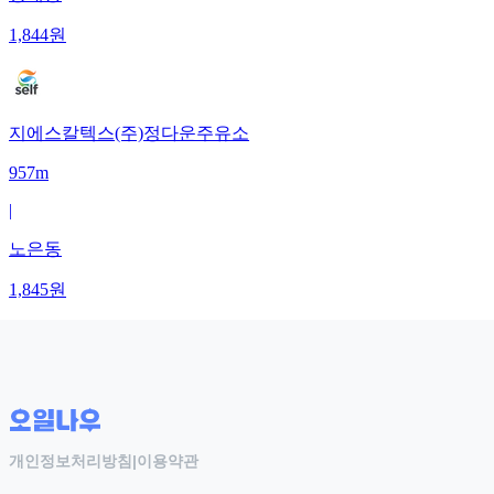
1,844
원
지에스칼텍스(주)정다운주유소
957m
|
노은동
1,845
원
개인정보처리방침
|
이용약관