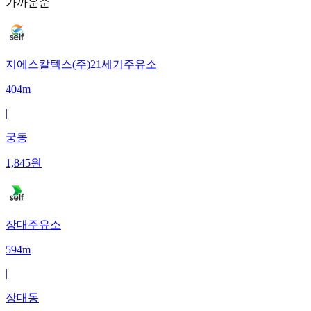
가까운순
지에스칼텍스(주)21세기주유소
404m
|
궁동
1,845
원
장대주유소
594m
|
장대동