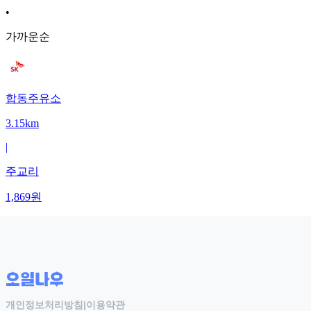
•
가까운순
합동주유소
3.15km
|
주교리
1,869
원
개인정보처리방침
|
이용약관