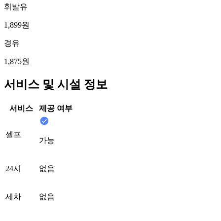
휘발유
1,899원
경유
1,875원
서비스 및 시설 정보
서비스
제공 여부
셀프
가능
24시
없음
세차
없음