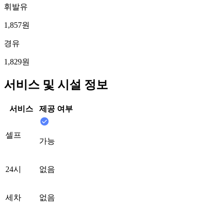
휘발유
1,857원
경유
1,829원
서비스 및 시설 정보
서비스
제공 여부
셀프
가능
24시
없음
세차
없음