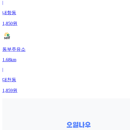
|
내항동
1,850
원
동부주유소
1.68km
|
대천동
1,859
원