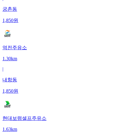
궁촌동
1,850
원
역전주유소
1.30km
|
내항동
1,850
원
현대보령셀프주유소
1.63km