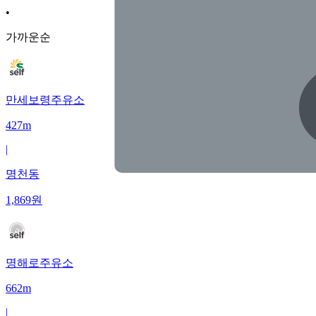
•
가까운순
만세보령주유소
427m
|
명천동
1,869
원
명해로주유소
662m
|