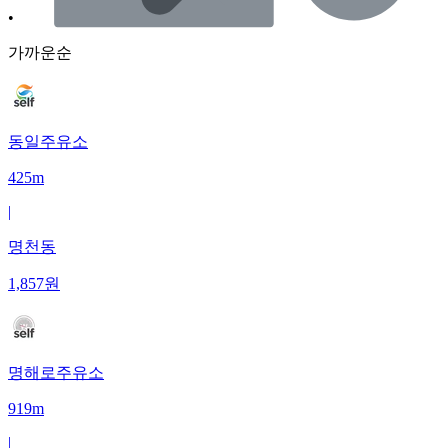
•
가까운순
동일주유소
425m
|
명천동
1,857
원
명해로주유소
919m
|