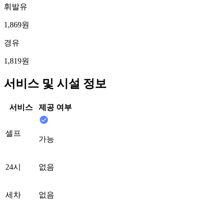
휘발유
1,869원
경유
1,819원
서비스 및 시설 정보
서비스
제공 여부
셀프
가능
24시
없음
세차
없음