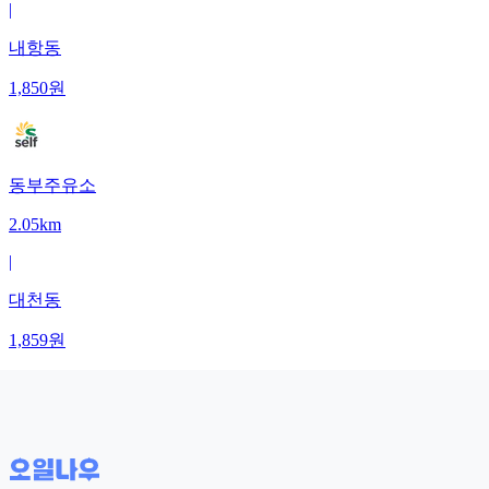
|
내항동
1,850
원
동부주유소
2.05km
|
대천동
1,859
원