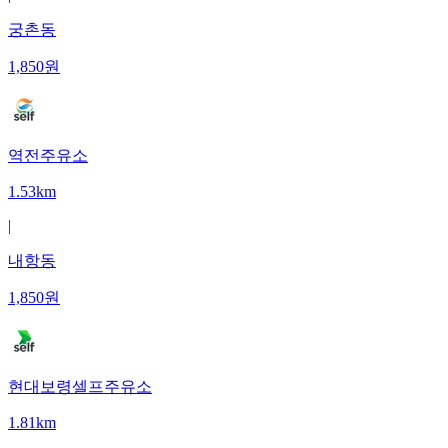
궁촌동
1,850
원
역전주유소
1.53km
|
내항동
1,850
원
현대보령셀프주유소
1.81km