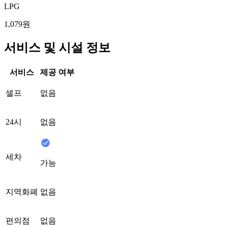
LPG
1,079원
서비스 및 시설 정보
서비스
제공 여부
셀프
없음
24시
없음
세차
가능
지역화폐
없음
편의점
없음