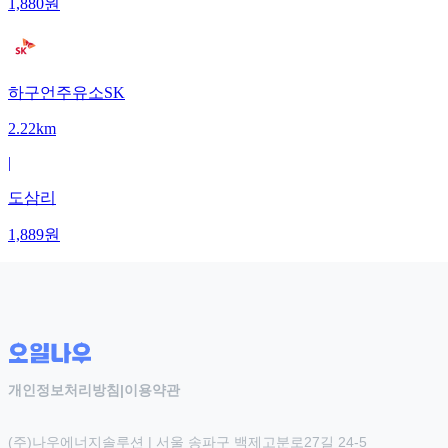
1,880
원
하구언주유소SK
2.22km
|
도삼리
1,889
원
개인정보처리방침
|
이용약관
(주)나우에너지솔루션 | 서울 송파구 백제고분로27길 24-5