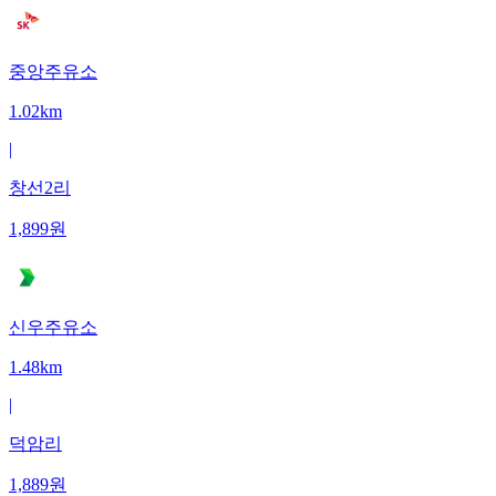
중앙주유소
1.02km
|
창선2리
1,899
원
신우주유소
1.48km
|
덕암리
1,889
원