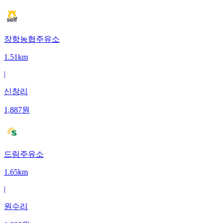
장항농협주유소
1.51km
|
신창리
1,887
원
드림주유소
1.65km
|
원수리