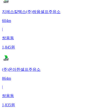
지에스칼텍스(주)쌍용셀프주유소
604m
|
쌍용동
1,845
원
(주)온아한셀프주유소
864m
|
쌍용동
1,835
원