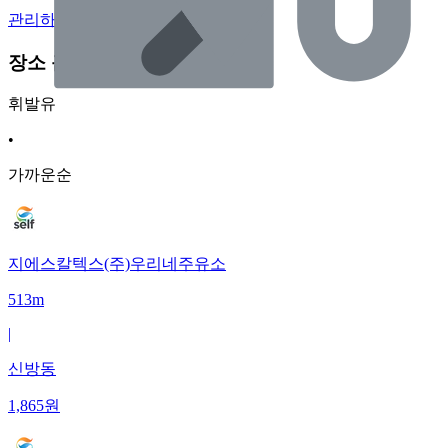
관리하기
장소 근처 주유소
휘발유
•
가까운순
지에스칼텍스(주)우리네주유소
513m
|
신방동
1,865
원