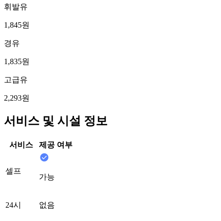
휘발유
1,845원
경유
1,835원
고급유
2,293원
서비스 및 시설 정보
서비스
제공 여부
셀프
가능
24시
없음