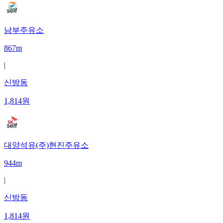
남부주유소
867m
|
신방동
1,814
원
대양석유(주)현진주유소
944m
|
신방동
1,814
원