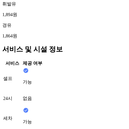
휘발유
1,894원
경유
1,864원
서비스 및 시설 정보
서비스
제공 여부
셀프
가능
24시
없음
세차
가능