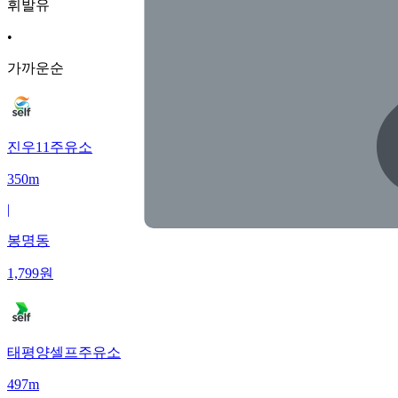
휘발유
•
가까운순
진우11주유소
350m
|
봉명동
1,799
원
태평양셀프주유소
497m