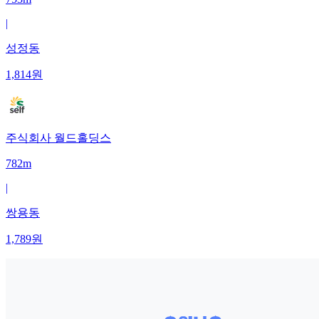
|
성정동
1,814
원
주식회사 월드홀딩스
782m
|
쌍용동
1,789
원