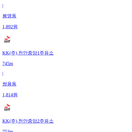
|
봉명동
1,892
원
KK(주) 천안중앙1주유소
745m
|
쌍용동
1,814
원
KK(주) 천안중앙2주유소
753m