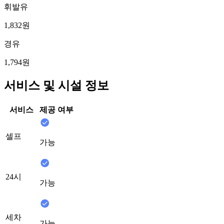
휘발유
1,832원
경유
1,794원
서비스 및 시설 정보
서비스
제공 여부
셀프
가능
24시
가능
세차
가능