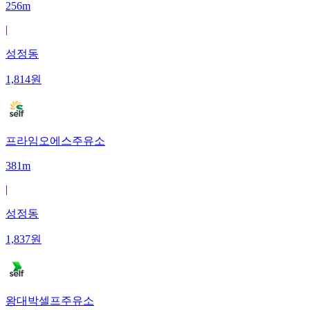
256m
|
성정동
1,814
원
프라임오에스주유소
381m
|
성정동
1,837
원
왕대박셀프주유소