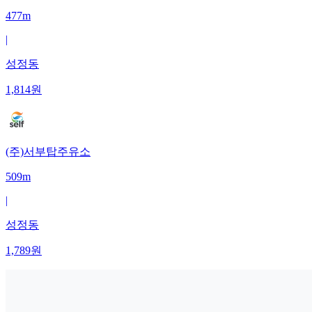
477m
|
성정동
1,814
원
(주)서부탑주유소
509m
|
성정동
1,789
원