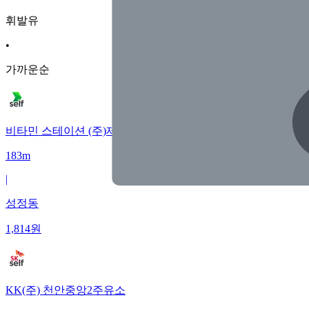
휘발유
•
가까운순
비타민 스테이션 (주)제이메시비타민지점
183m
|
성정동
1,814
원
KK(주) 천안중앙2주유소