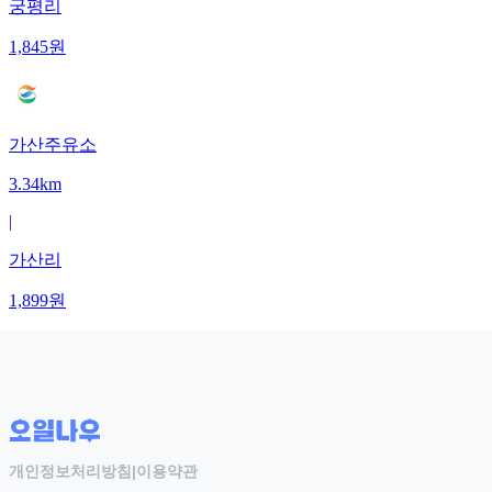
궁평리
1,845
원
가산주유소
3.34km
|
가산리
1,899
원
개인정보처리방침
|
이용약관