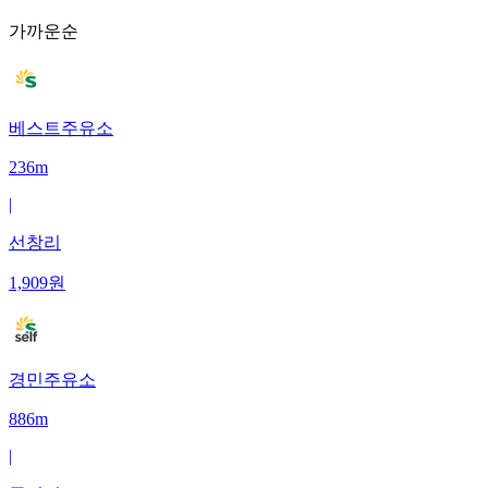
가까운순
베스트주유소
236m
|
선창리
1,909
원
경민주유소
886m
|