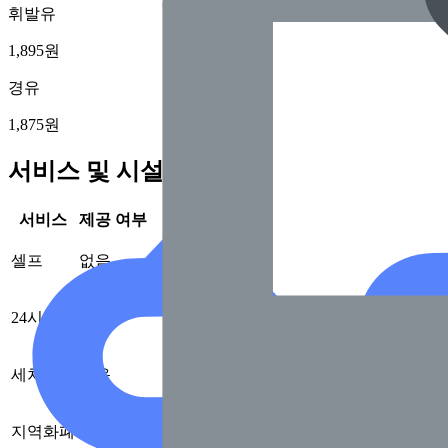
휘발유
1,895원
경유
1,875원
서비스 및 시설 정보
서비스
제공 여부
셀프
없음
24시
없음
세차
없음
지역화폐
없음