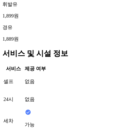
휘발유
1,899원
경유
1,889원
서비스 및 시설 정보
서비스
제공 여부
셀프
없음
24시
없음
세차
가능