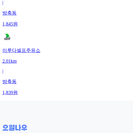
|
방축동
1,845
원
이루다셀프주유소
2.01km
|
방축동
1,839
원