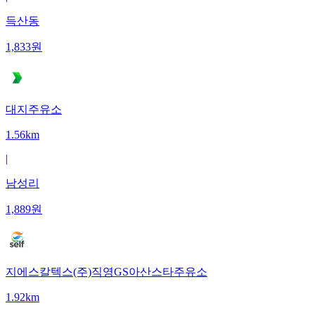
득산동
1,833
원
대지주유소
1.56km
|
남성리
1,889
원
지에스칼텍스(주)직영GS아산스타주유소
1.92km