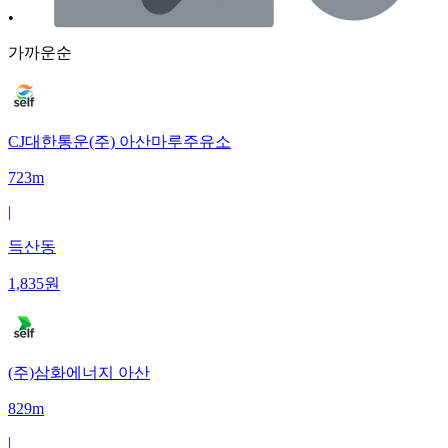
•
가까운순
CJ대한통운(주) 아산마루주유소
723m
|
득산동
1,835
원
(주)삼화에너지 아산
829m
|