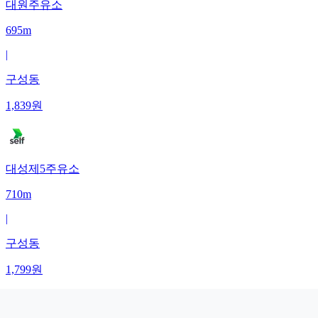
대원주유소
695m
|
구성동
1,839
원
대성제5주유소
710m
|
구성동
1,799
원