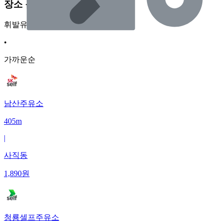
장소 근처 주유소
휘발유
•
가까운순
남산주유소
405m
|
사직동
1,890
원
청룡셀프주유소