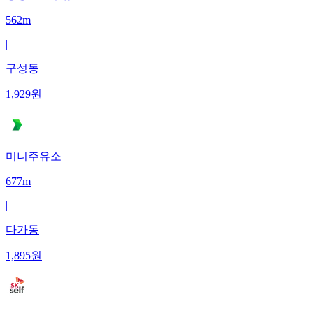
562m
|
구성동
1,929
원
미니주유소
677m
|
다가동
1,895
원