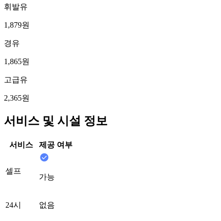
휘발유
1,879원
경유
1,865원
고급유
2,365원
서비스 및 시설 정보
서비스
제공 여부
셀프
가능
24시
없음