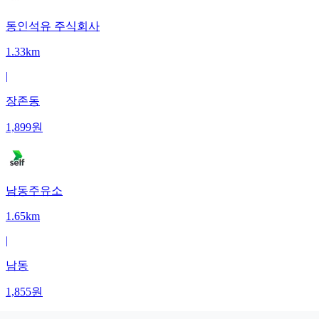
동인석유 주식회사
1.33km
|
장존동
1,899
원
남동주유소
1.65km
|
남동
1,855
원