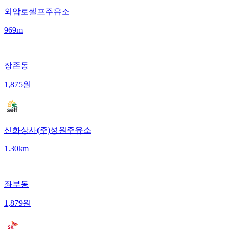
외암로셀프주유소
969m
|
장존동
1,875
원
신화상사(주)성원주유소
1.30km
|
좌부동
1,879
원