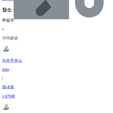
장소 근처 주유소
휘발유
•
가까운순
자유주유소
43m
|
읍내동
1,879
원