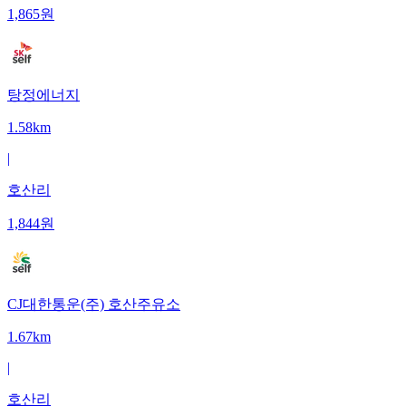
1,865
원
탕정에너지
1.58km
|
호산리
1,844
원
CJ대한통운(주) 호산주유소
1.67km
|
호산리