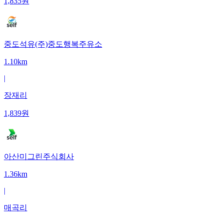
1,835
원
중도석유(주)중도행복주유소
1.10km
|
장재리
1,839
원
아산미그린주식회사
1.36km
|
매곡리