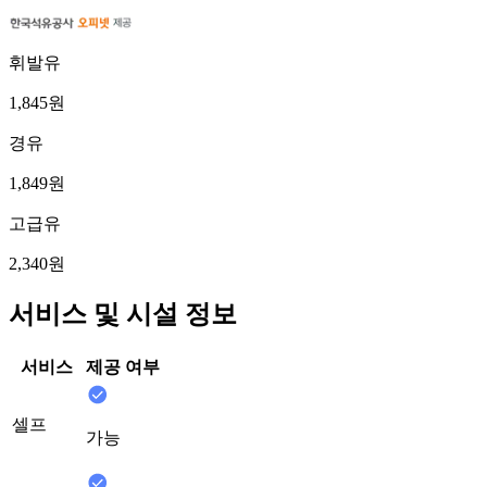
휘발유
1,845원
경유
1,849원
고급유
2,340원
서비스 및 시설 정보
서비스
제공 여부
셀프
가능