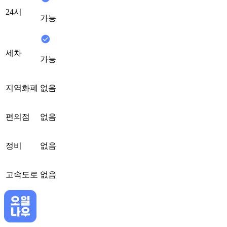
24시
가능
세차
가능
지역화폐
없음
편의점
없음
정비
없음
고속도로
없음