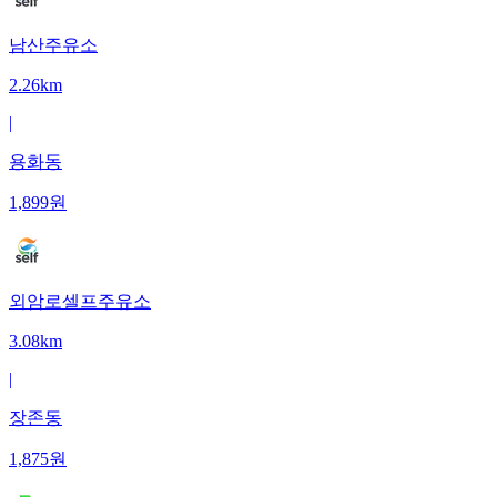
남산주유소
2.26km
|
용화동
1,899
원
외암로셀프주유소
3.08km
|
장존동
1,875
원