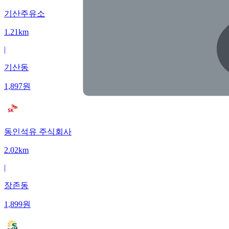
기산주유소
1.21km
|
기산동
1,897
원
동인석유 주식회사
2.02km
|
장존동
1,899
원