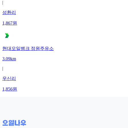
|
성환리
1,867
원
현대오일뱅크 정원주유소
3.09km
|
우신리
1,856
원