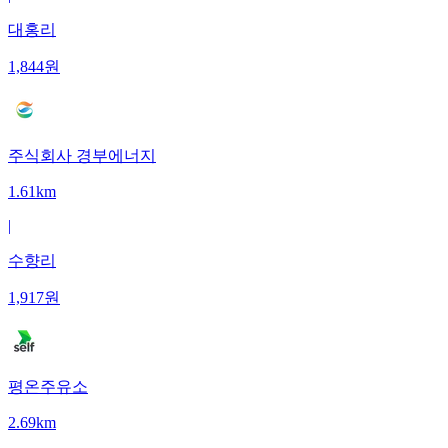
대홍리
1,844
원
주식회사 경부에너지
1.61km
|
수향리
1,917
원
평온주유소
2.69km