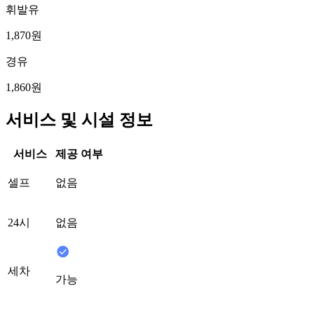
휘발유
1,870원
경유
1,860원
서비스 및 시설 정보
서비스
제공 여부
셀프
없음
24시
없음
세차
가능