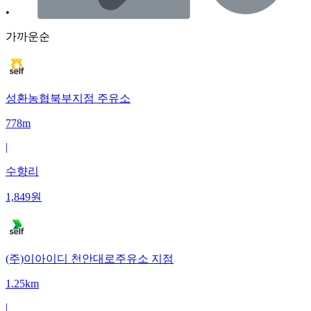
•
가까운순
성환농협북부지점 주유소
778m
|
수향리
1,849
원
(주)이아이디 천안대로주유소 지점
1.25km
|