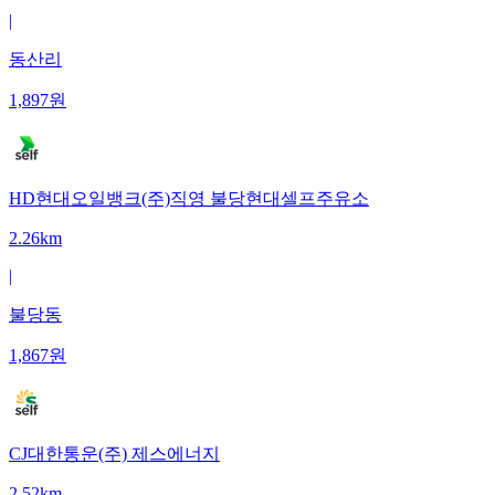
|
동산리
1,897
원
HD현대오일뱅크(주)직영 불당현대셀프주유소
2.26km
|
불당동
1,867
원
CJ대한통운(주) 제스에너지
2.52km