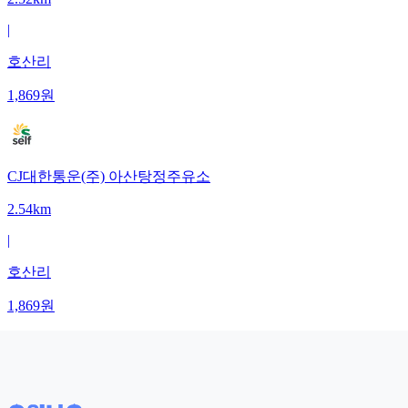
|
호산리
1,869
원
CJ대한통운(주) 아산탕정주유소
2.54km
|
호산리
1,869
원