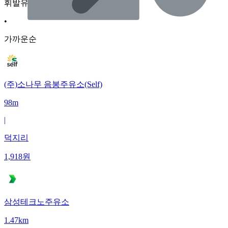
휘발유
•
가까운순
(주)소나무 음봉주유소(Self)
98m
|
덕지리
1,918
원
삼성테크노주유소
1.47km