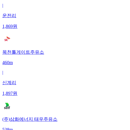
|
운전리
1,869
원
목천톨게이트주유소
460m
|
신계리
1,897
원
(주)삼화에너지 태우주유소
538m