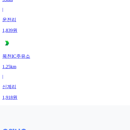
|
운전리
1,839
원
목천IC주유소
1.25km
|
신계리
1,918
원