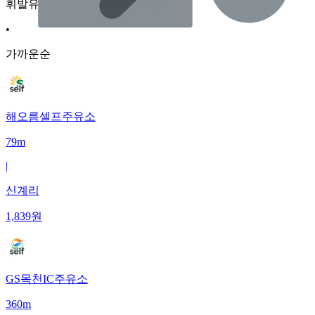
휘발유
•
가까운순
해오름셀프주유소
79m
|
신계리
1,839
원
GS목천IC주유소
360m