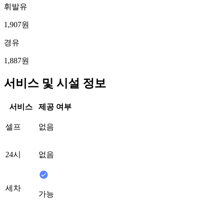
휘발유
1,907원
경유
1,887원
서비스 및 시설 정보
서비스
제공 여부
셀프
없음
24시
없음
세차
가능