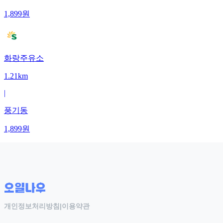
1,899
원
화랑주유소
1.21km
|
풍기동
1,899
원
개인정보처리방침
|
이용약관