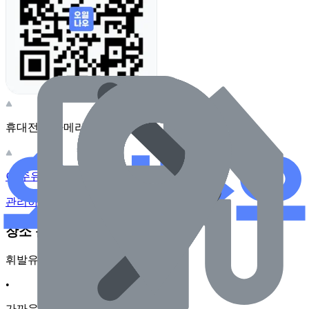
휴대전화 카메라로 찍어보세요
이 주유소의 사장님이신가요?
관리하기
장소 근처 주유소
휘발유
•
가까운순