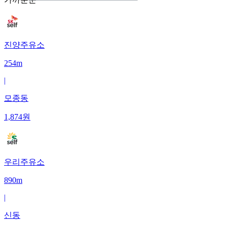
진양주유소
254m
|
모종동
1,874
원
우리주유소
890m
|
신동