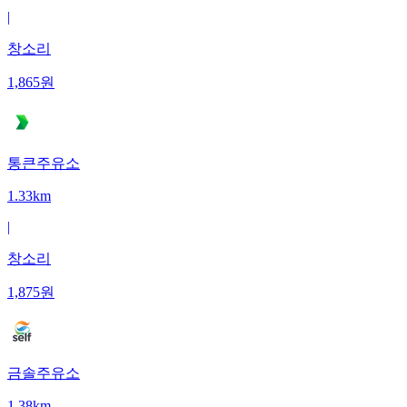
|
창소리
1,865
원
통큰주유소
1.33km
|
창소리
1,875
원
금솔주유소
1.38km