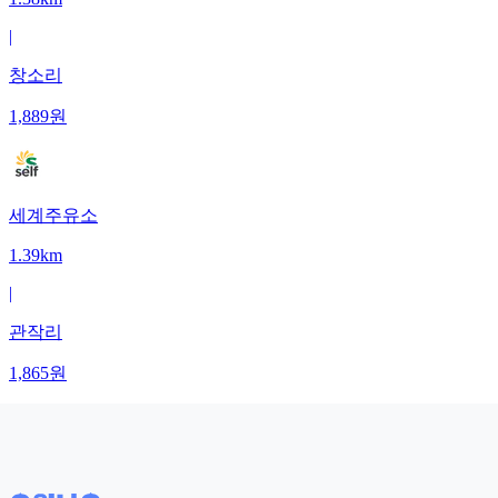
|
창소리
1,889
원
세계주유소
1.39km
|
관작리
1,865
원