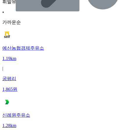
휘발유
•
가까운순
예산농협경제주유소
1.19km
|
궁평리
1,865
원
신례원주유소
1.28km