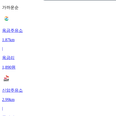
가까운순
옥금주유소
1.87km
|
옥금리
1,890
원
신암주유소
2.99km
|