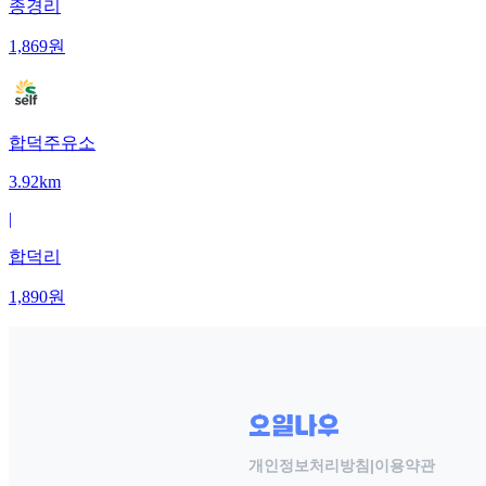
종경리
1,869
원
합덕주유소
3.92km
|
합덕리
1,890
원
개인정보처리방침
|
이용약관