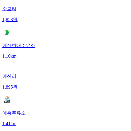
주교리
1,853
원
예산현대주유소
1.10km
|
예산리
1,895
원
예흥주유소
1.41km