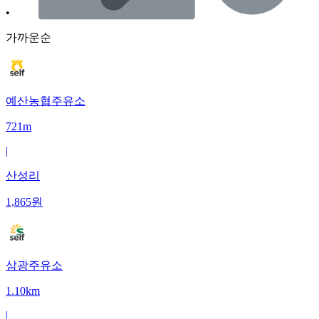
•
가까운순
예산농협주유소
721m
|
산성리
1,865
원
삼광주유소
1.10km
|