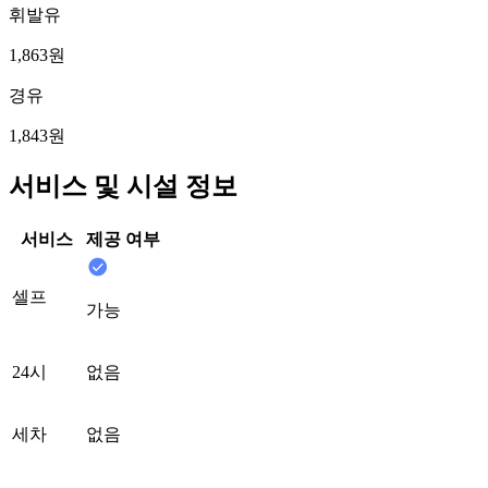
휘발유
1,863원
경유
1,843원
서비스 및 시설 정보
서비스
제공 여부
셀프
가능
24시
없음
세차
없음