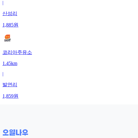
|
산성리
1,885
원
코리아주유소
1.45km
|
발연리
1,859
원