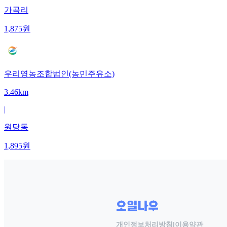
가곡리
1,875
원
우리영농조합법인(농민주유소)
3.46km
|
원당동
1,895
원
개인정보처리방침
|
이용약관