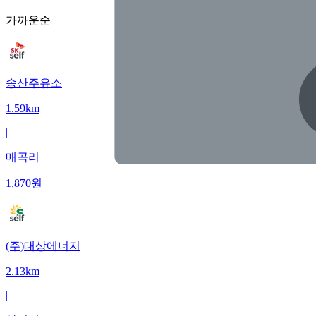
가까운순
송산주유소
1.59km
|
매곡리
1,870
원
(주)대상에너지
2.13km
|