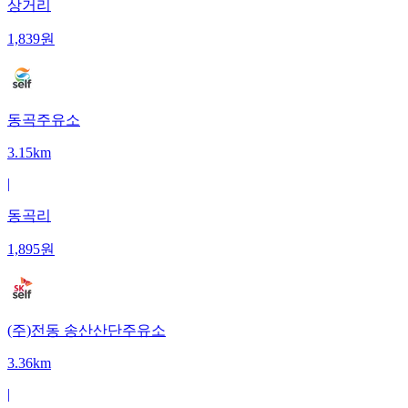
상거리
1,839
원
동곡주유소
3.15km
|
동곡리
1,895
원
(주)전동 송산산단주유소
3.36km
|