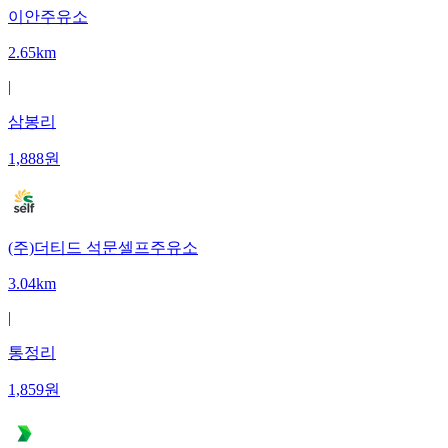
이안주유소
2.65km
|
삼봉리
1,888
원
(주)더티드 석문셀프주유소
3.04km
|
통정리
1,859
원