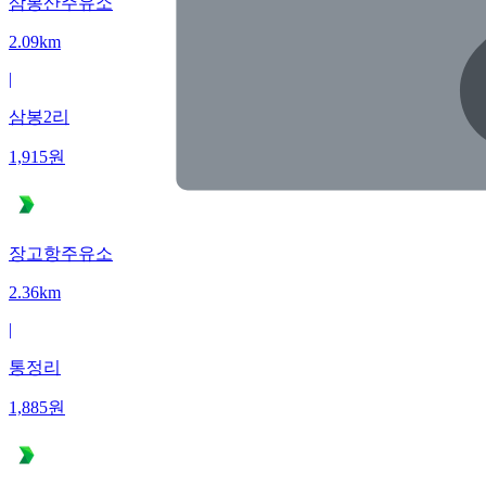
삼봉산주유소
2.09km
|
삼봉2리
1,915
원
장고항주유소
2.36km
|
통정리
1,885
원