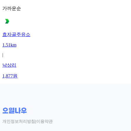
가까운순
효자골주유소
1.51km
|
낙상리
1,877
원
개인정보처리방침
|
이용약관