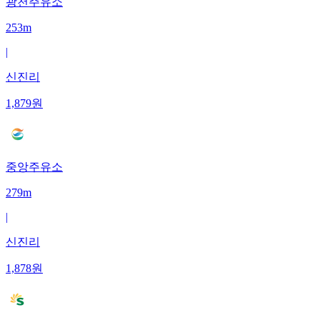
광천주유소
253m
|
신진리
1,879
원
중앙주유소
279m
|
신진리
1,878
원