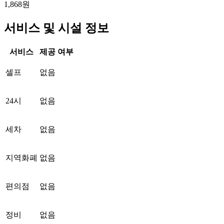
1,868원
서비스 및 시설 정보
서비스
제공 여부
셀프
없음
24시
없음
세차
없음
지역화폐
없음
편의점
없음
정비
없음