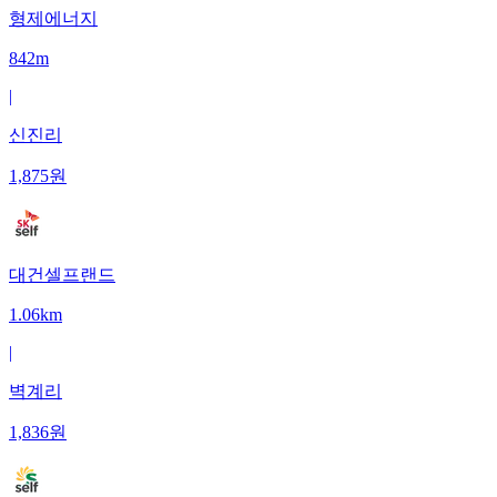
형제에너지
842m
|
신진리
1,875
원
대건셀프랜드
1.06km
|
벽계리
1,836
원