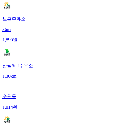
보훈주유소
36m
1,895
원
산월Self주유소
1.30km
|
수완동
1,814
원