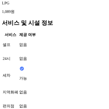
LPG
1,089원
서비스 및 시설 정보
서비스
제공 여부
셀프
없음
24시
없음
세차
가능
지역화폐
없음
편의점
없음