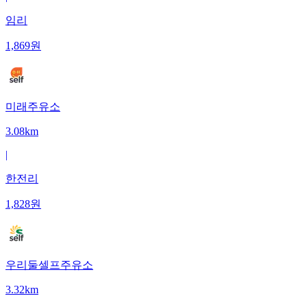
임리
1,869
원
미래주유소
3.08km
|
한전리
1,828
원
우리둘셀프주유소
3.32km