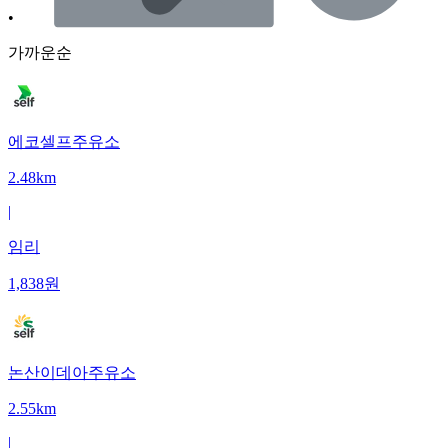
•
가까운순
에코셀프주유소
2.48km
|
임리
1,838
원
논산이데아주유소
2.55km
|