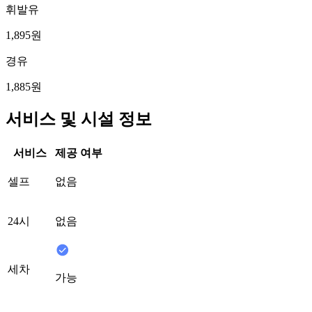
휘발유
1,895원
경유
1,885원
서비스 및 시설 정보
서비스
제공 여부
셀프
없음
24시
없음
세차
가능