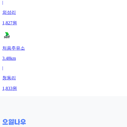
|
외성리
1,827
원
처음주유소
3.48km
|
청동리
1,833
원