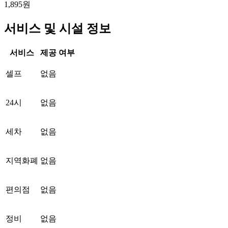
1,895원
서비스 및 시설 정보
서비스
제공 여부
셀프
없음
24시
없음
세차
없음
지역화폐
없음
편의점
없음
정비
없음