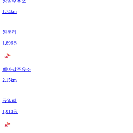
장암주유소
1.74km
|
원문리
1,896
원
백마강주유소
2.15km
|
규암리
1,910
원