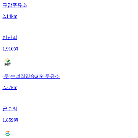
규암주유소
2.14km
|
반산리
1,910
원
(주)수성직영슈퍼맨주유소
2.37km
|
군수리
1,859
원