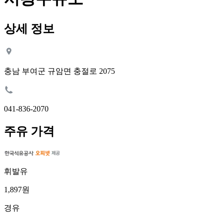
상세 정보
충남 부여군 규암면 충절로 2075
041-836-2070
주유 가격
휘발유
1,897원
경유