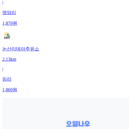
|
명암리
1,879
원
논산이데아주유소
2.13km
|
임리
1,869
원