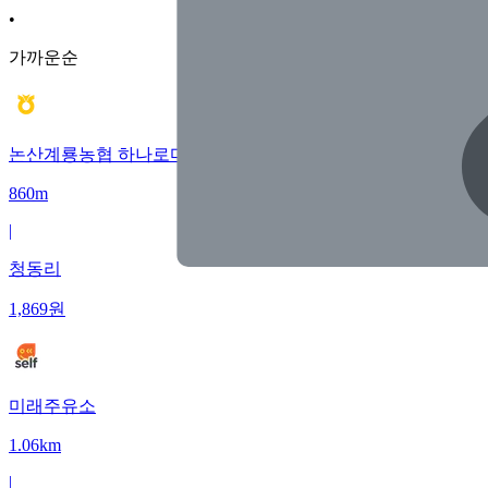
•
가까운순
논산계룡농협 하나로마트주유소
860m
|
청동리
1,869
원
미래주유소
1.06km
|