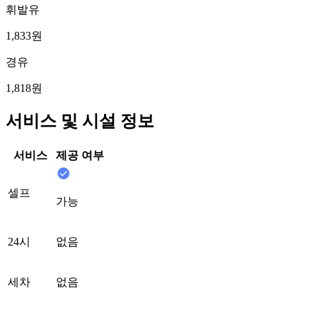
휘발유
1,833원
경유
1,818원
서비스 및 시설 정보
서비스
제공 여부
셀프
가능
24시
없음
세차
없음