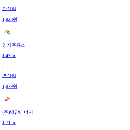
한전리
1,828
원
양지주유소
1.43km
|
연산리
1,879
원
(주)명암에너지
1.71km