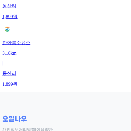
동산리
1,899
원
한아름주유소
3.18km
|
동산리
1,899
원
개인정보처리방침
|
이용약관