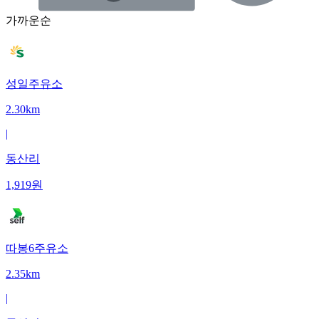
가까운순
성일주유소
2.30km
|
동산리
1,919
원
따봉6주유소
2.35km
|