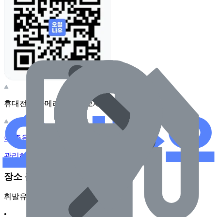
휴대전화 카메라로 찍어보세요
이 주유소의 사장님이신가요?
관리하기
장소 근처 주유소
휘발유
•