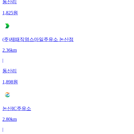
동산리
1,825
원
(주)제때직영스마일주유소 논산점
2.36km
|
동산리
1,898
원
논산IC주유소
2.80km
|