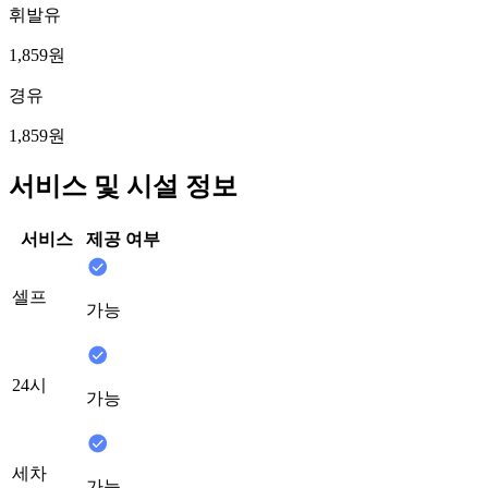
휘발유
1,859원
경유
1,859원
서비스 및 시설 정보
서비스
제공 여부
셀프
가능
24시
가능
세차
가능