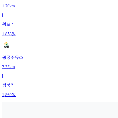
1.70km
|
왕포리
1,858
원
왕궁주유소
2.33km
|
쌍북리
1,869
원