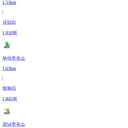
1.53km
|
규암리
1,910
원
부여주유소
1.63km
|
쌍북리
1,845
원
궁남주유소