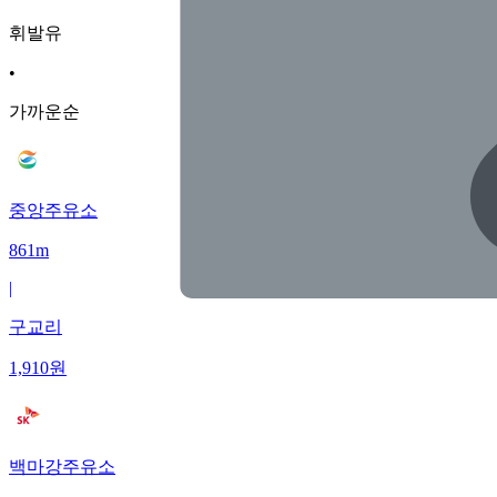
휘발유
•
가까운순
중앙주유소
861m
|
구교리
1,910
원
백마강주유소