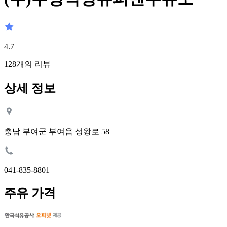
4.7
128
개의 리뷰
상세 정보
충남 부여군 부여읍 성왕로 58
041-835-8801
주유 가격