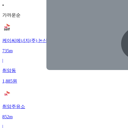
•
가까운순
케이씨에너지(주) 논산셀프주유소
735m
|
취암동
1,885
원
취암주유소
852m
|