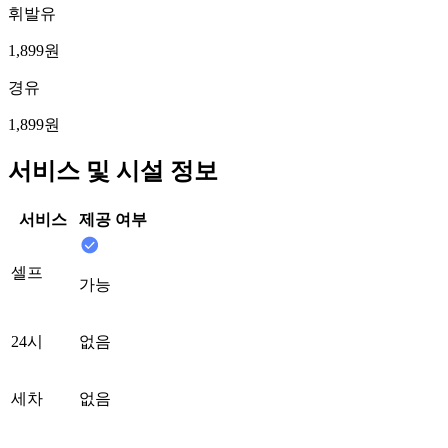
휘발유
1,899원
경유
1,899원
서비스 및 시설 정보
서비스
제공 여부
셀프
가능
24시
없음
세차
없음