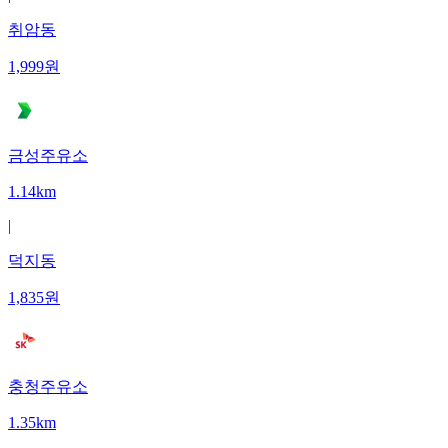
취암동
1,999
원
금성주유소
1.14km
|
덕지동
1,835
원
충청주유소
1.35km