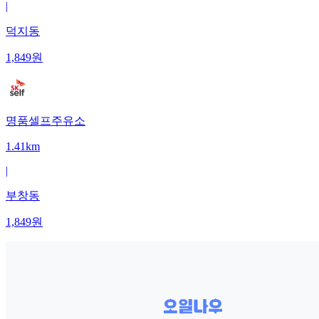
|
덕지동
1,849
원
명품셀프주유소
1.41km
|
부창동
1,849
원