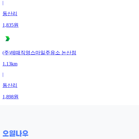
|
동산리
1,835
원
(주)제때직영스마일주유소 논산점
1.13km
|
동산리
1,898
원