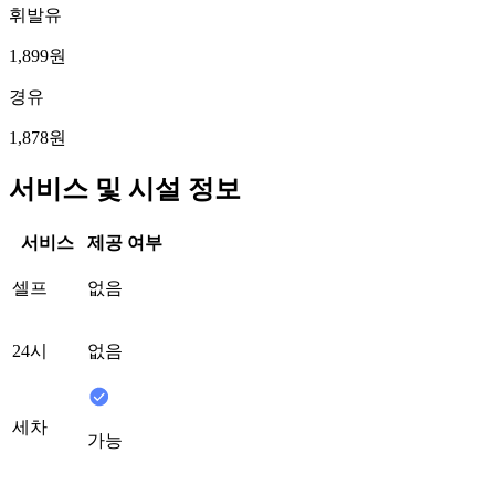
휘발유
1,899원
경유
1,878원
서비스 및 시설 정보
서비스
제공 여부
셀프
없음
24시
없음
세차
가능