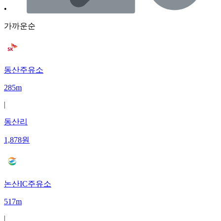
•
가까운순
동산주유소
285m
|
동산리
1,878
원
논산IC주유소
517m
|