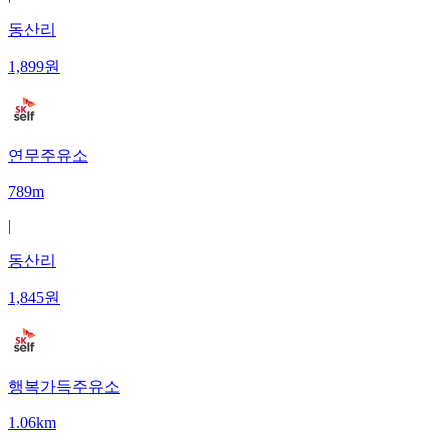
동산리
1,899
원
연무주유소
789m
|
동산리
1,845
원
행복가득주유소
1.06km