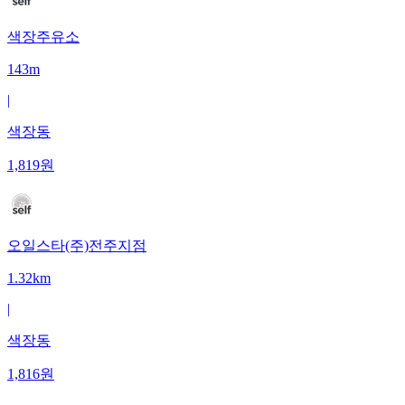
색장주유소
143m
|
색장동
1,819
원
오일스타(주)전주지점
1.32km
|
색장동
1,816
원