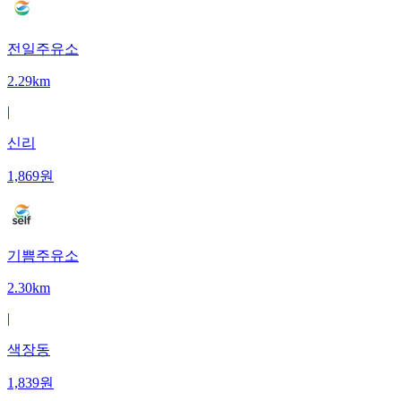
전일주유소
2.29km
|
신리
1,869
원
기쁨주유소
2.30km
|
색장동
1,839
원