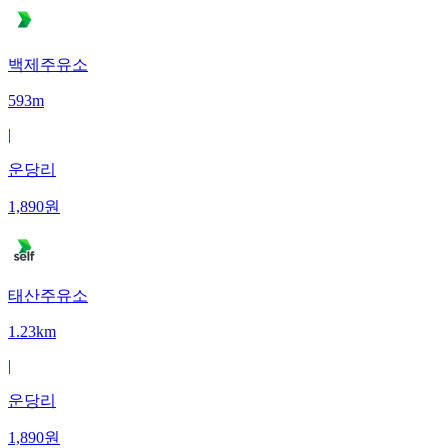
백제주유소
593m
|
운당리
1,890
원
태산주유소
1.23km
|
운당리
1,890
원