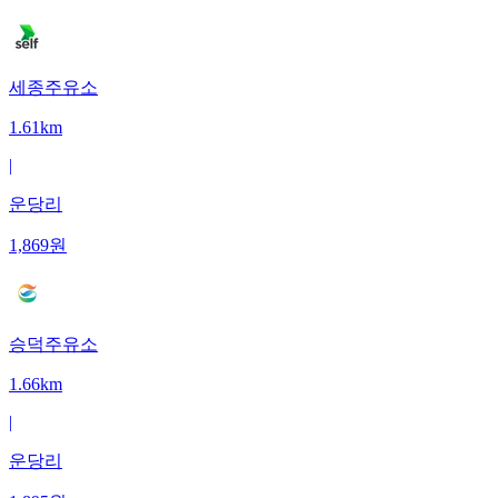
세종주유소
1.61km
|
운당리
1,869
원
승덕주유소
1.66km
|
운당리