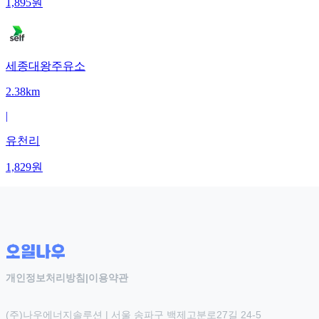
1,895
원
세종대왕주유소
2.38km
|
유천리
1,829
원
개인정보처리방침
|
이용약관
(주)나우에너지솔루션 | 서울 송파구 백제고분로27길 24-5