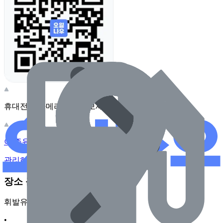
휴대전화 카메라로 찍어보세요
이 주유소의 사장님이신가요?
관리하기
장소 근처 주유소
휘발유
•