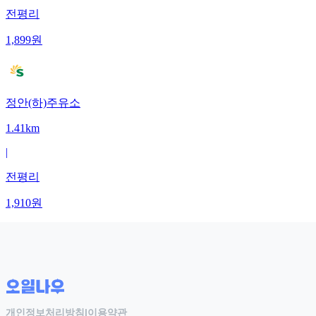
전평리
1,899
원
정안(하)주유소
1.41km
|
전평리
1,910
원
개인정보처리방침
|
이용약관