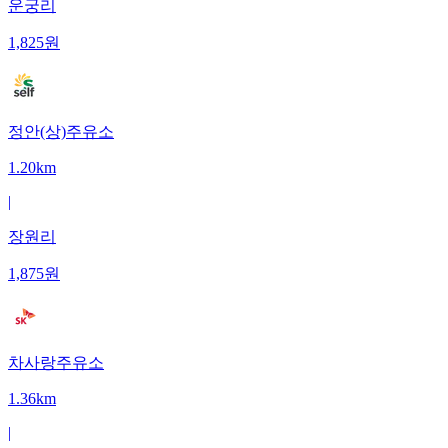
운궁리
1,825
원
정안(상)주유소
1.20km
|
장원리
1,875
원
차사랑주유소
1.36km
|