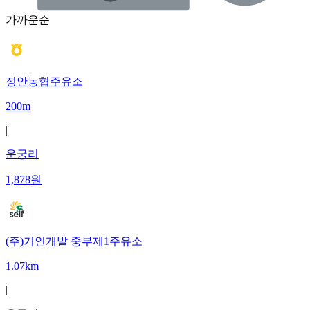
가까운순
정안농협주유소
200m
|
운궁리
1,878
원
(주)기인개발 중부제1주유소
1.07km
|