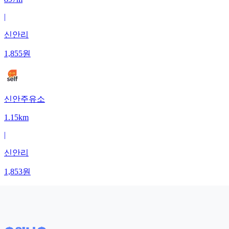
|
신안리
1,855
원
신안주유소
1.15km
|
신안리
1,853
원