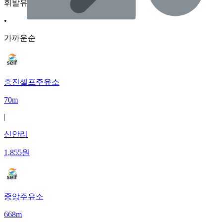
휘발유
•
가까운순
흥진셀프주유소
70m
|
신안리
1,855
원
중앙주유소
668m