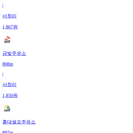
|
서창리
1,867
원
금빛주유소
808m
|
서창리
1,850
원
홍대셀프주유소
897m