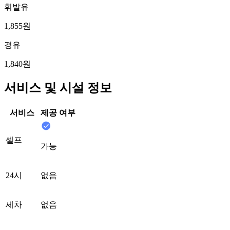
휘발유
1,855원
경유
1,840원
서비스 및 시설 정보
서비스
제공 여부
셀프
가능
24시
없음
세차
없음