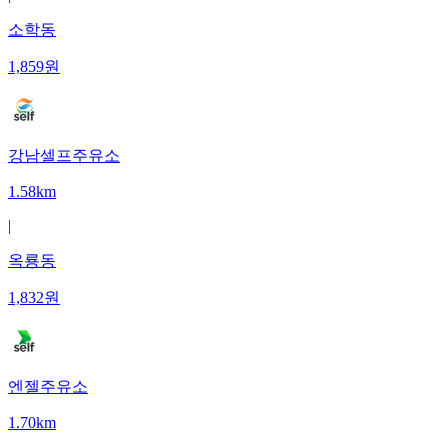
소학동
1,859
원
강남셀프주유소
1.58km
|
옥룡동
1,832
원
엔젤주유소
1.70km