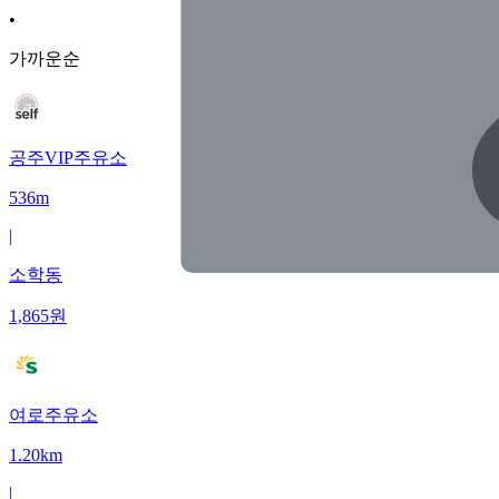
•
가까운순
공주VIP주유소
536m
|
소학동
1,865
원
여로주유소
1.20km
|