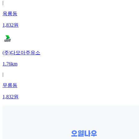
|
옥룡동
1,832
원
(주)다모아주유소
1.76km
|
무릉동
1,832
원