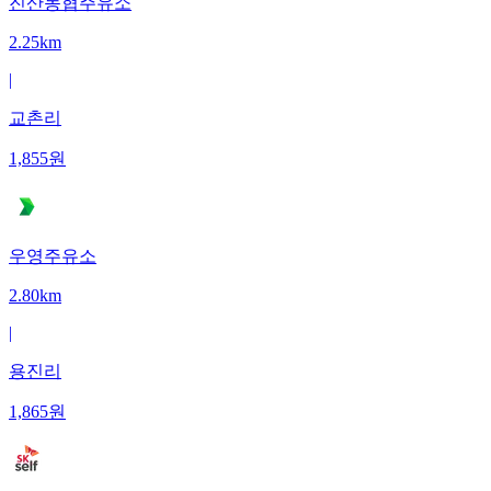
진산농협주유소
2.25km
|
교촌리
1,855
원
우영주유소
2.80km
|
용진리
1,865
원