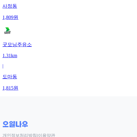
사정동
1,809
원
굿모닝주유소
1.31km
|
도마동
1,815
원
개인정보처리방침
|
이용약관