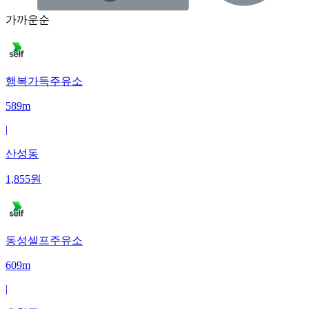
가까운순
행복가득주유소
589m
|
산성동
1,855
원
동성셀프주유소
609m
|