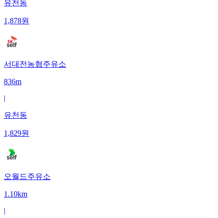
유천동
1,878
원
서대전농협주유소
836m
|
유천동
1,829
원
오월드주유소
1.10km
|