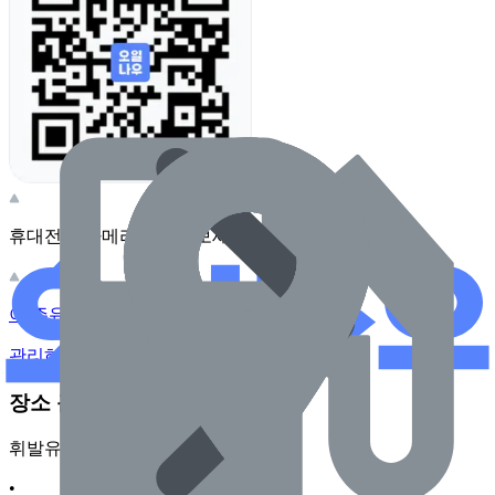
휴대전화 카메라로 찍어보세요
이 주유소의 사장님이신가요?
관리하기
장소 근처 주유소
휘발유
•